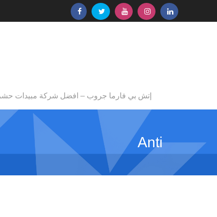
إتش بي فارما جروب – افضل شركة مبيدات حشر
Anti