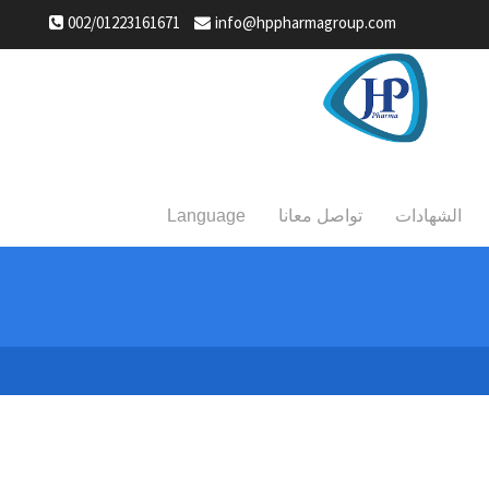
002/01223161671
info@hppharmagroup.com
الشهادات
تواصل معانا
Language